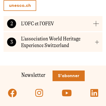
unesco.ch
2
L’OFC et l’OFEV
L’association World Heritage
3
Experience Switzerland
Pied de page
Newsletter
S'abonner