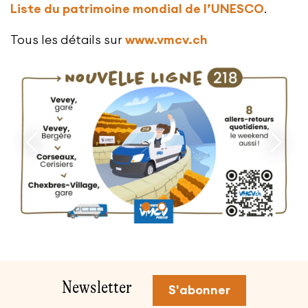
Liste du patrimoine mondial de l’UNESCO
.
Tous les détails sur
www.vmcv.ch
Suiva
Précédent
Pied de page
Newsletter
S'abonner