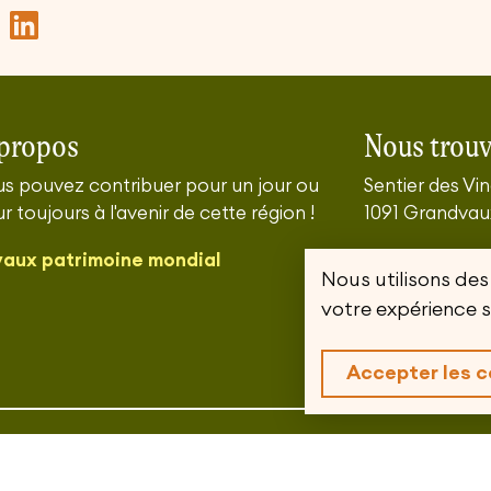
propos
Nous trouv
s pouvez contribuer pour un jour ou
Sentier des Vi
r toujours à l'avenir de cette région !
1091 Grandvau
vaux patrimoine mondial
Tél. +41 21 946
Nous utilisons des
Infos et accè
votre expérience s
Lavaux
Accepter les c
ndial, Grandvaux
Protection des données