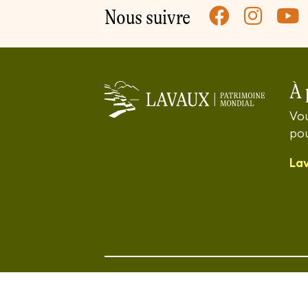
Nous suivre
À 
Vou
pou
La
©2026 Association Lavaux Patrimoine mo