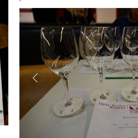
Précédent
© LaureN Pasche